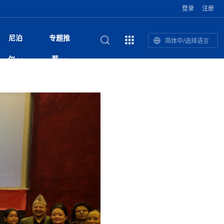
登录
注册
尼泊
专题推
简体中/选择语言
馆发布安全防
复盘：尼印关系转折如何间接影
综合
印度“蟑螂运动”升级：万名学生无视禁令游行 警方
尼泊尔头条
视频| 中国驻尼泊尔使馆举办招待会 隆重庆祝中
首届中尼媒体峰会
尼泊尔内政部长古隆坦言：任职4个月“没能好好工
“首届中尼媒体峰会”系列报道六：
尔
荐
境局势
催泪瓦斯驱散致180人受伤
国人民解放军建军99周年
作”
助农致富
国文化中心成
军西班牙队颁奖
泊尔
华为尼泊尔公司举办2026 科技前沿：媒体对话 助
综合新闻
视频| 南亚网视航拍加德满都：蓝花楹怒放的城市
2023年中尼投资与经贸论
印度陆军总司令将访尼 尼泊尔将授予其荣誉军官
中尼投资与经贸论坛举办：总理普
的第二故乡
力尼泊尔数字化转型
坛
军衔
吉祥灯揭幕
主席班达里
香”约：一座城与一枚香包双向
美国男子涉嫌非法越境进入尼泊尔 在印尼边境被
视频| “锦绣天府·安逸四川”文旅交流座谈会在尼泊
尼泊尔纳税人激励计划首期抽奖揭晓 消费者购物
“首届中尼媒体峰会”系列报道四：凝
赋能ICT发
家亲》摄制组志愿者演员招聘启
奇谈
巴基斯坦卡拉奇购物中心发生重大火灾 已致至少
旅游头条
晓谈天下丨美国人类学者马立安：深圳精神就是
世界第12高峰布洛阿特峰突发雪崩 知名登山家普
奖项出炉！罗德里斩获金球奖 西
捕
尔加德满都成功举办
视频| 加德满都东出口大升级! 苏雅尔维纳亚克至
250卢比喜中100万卢比大奖
进中尼友好
1人死亡
“闯”
中尼友谊龙舟赛
尔萨带队团队失联
国文化中心成
荣誉
尼泊尔巴克塔普尔 新年迎来旅游高峰
杜利凯尔六车道高速加速建设中
尼泊尔拟扩大国家服务团训练范围 8至12年级学生
尔
路”合作与创
域天妃：尺尊公主传奇》 第七
游眼
孟加拉前总理卡莉达·齐亚因病情“非常危急”入院治
徒步旅行
走进蓝毗尼：探寻佛陀诞生地的和平与宁静
尼泊尔春季徒步热升温 官方呼吁加强环保与安全
可自愿参加
雪域，两度西行赴拉萨
印度下调汽油、柴油及航空煤油出口关税 新税率6
视频|湖北十堰绿松石文化展西安举办：一石牵秦
尼泊尔加德满都加强控烟措施 保障公众健康和无
“首届中尼媒体峰会”系列报道五：尼
传承与文明共生 第九章 金顶凝
疗
成都大运会
意识
费发布启事（面
正式实施“世代禁烟令”
开普省安全部队与巴塔恐怖分子冲突升级，造成民
南亚网络电视丨特朗普称如果选举人团投票给拜
高院裁决倒逼产业转型 奇特旺大象骑游存废引争
默默无闻”到全球竞争者
月1日起生效
尼泊尔经济运行简报，金融承压与发展调整并行
楚 青绿赴长安
视频| 朱红漫天：尼泊尔新年最“红”的节日
烟消费环境
带一路”
院选举答记者
赛尼泊尔赛区预
原创
斯里兰卡监狱爆发帮派大乱斗 已致25死百余人受
上榜酒店
尼泊尔迎来正宗中国味：福盛中餐厅盛大开业
加德满都旅馆：泰美尔区的传奇与地标
众大规模逃离家园
登，他将离开白宫
视频| 千年雨神巡游：尼泊尔拉托·马钦德拉纳特
议 伦理保护与地方民生两难博弈
展览在尼泊尔
救护车变“运毒车” 尼泊尔科西省大麻走私问题引关
行：故土羁绊与青年外流困境交
伤 军方紧急入驻维稳
杭州亚运会
纪实
孟加拉国土豆供过于求，价格跌破每公斤20塔卡
节的信仰与狂欢
木斯塘——从外国人的目的地，到如今尼泊尔人的
“致命一击”有多快
注
最长寿奥运冠军离世
印度多地遭遇极端热浪 新德里气温突破45°C
斯瓦米倡议设立瑜伽部 尼泊尔部长调侃“让腐败分
视频| 英国知名美妆品牌 The Body Shop 在帕坦
视频| 曾经打碟的手 如今签署逮捕令：苏丹·古隆
尼泊尔油罐车为避让野鹿侧翻起火 消防一小时成
“首届中尼媒体峰会“系列报道三：共
孔院” 短视
国记者看大运：通过体育赛事见
客厅
马尔代夫旅游业势头强劲：入境游客突破180万 中
吃喝玩乐
南亚网视《SATV新闻会客厅》专访喜马拉雅航空
加德满都迎来夜生活新地标：XO俱乐部树立全新
域天妃：尺尊公主传奇》 第七
南亚网视衷心祝愿尼泊尔人民以及全球尼泊尔朋友
旅游热土​
加德满都泰米尔雅乐轩酒店荣获环境管理认证
：趣味竞技燃
巴基斯坦削减LNG进口：取消21船合同并寻求卡
南亚网络电视丨亚洲最穷的国家不丹-拿10元人民
尼泊尔马南县：雪山、圣湖与古寺交织的高原秘境
子去冥想”
Labim Mall 正式开业
的逆袭传奇
功控制火势
演绎中尼感人故事
国仍是最大客源国
总裁周恩永：云端架虹桥 翼展新丝路
第二届中尼媒体峰会专题
标杆
安艺青、陈俐
传承与文明共生 第八章 塔基藏
斯里兰卡百年最强飓风致茶园成“荒地” 工人生计受
们德赛节快乐！
纪实
塔尔供气调整
孟加拉辍学率上升令人担忧
币，在不丹能干什么
南亚网视SATV｜探访加德满都文殊菩萨修行地勋
春天吞噬了冬
伤留在“记忆阁楼”
尼泊尔丹库塔警方查获647公斤大麻 两名涉案人员
文明互鉴 首部直译尼泊尔文版
南京造！
影星维杰“逆袭”登顶！印度一邦政坛迎来大洗牌
尼泊尔肿瘤医
运在欢庆与惜别中落幕
肃环县
不丹举办2025全球和平祈祷节
图说尼泊尔
南亚网视 SATV | 甘肃环县3 3米大锅烹煮66只
山体滑坡地区搜救行动正在进行中
重挫
部（猴庙）感悟朝圣之旅
来尼泊尔徒步为什么购买保险至关重要？
探索奢华：加德满都附近的顶级度假村
被捕
尼泊尔持续暴雨致全境交通瘫痪 多条国道关闭 数
尼正式首发
尼泊尔比拉德讷格尔一实习医生坠楼身亡
从雪域高原到尼泊尔：第三届“石榴籽杯”草原足球
【视频】尼泊尔新政府成立以来，都做了些什么？
尼泊尔本财年发力稳就业 计划创造十万岗位 重拳
“首届中尼媒体峰会”系列报道二：
羊，你想不想来一口？
尼泊尔中国新年系列庆祝
赛（尼泊尔赛
带来激情与欢乐
印度洋稳定成为马澳第二次高级官员会谈首要议题​
南亚网视《SATV新闻会客厅》专访中国著名导演
Alev Kebab Sultanate 尼泊尔第一家土耳其中东
​释迦牟尼佛诞辰2569周年：千年智慧的当代回响
化中尼文旅合
访尼泊尔
巴基斯坦旁遮普省遭严重雾霾侵袭，多城空气质量
安徽凌家滩文化图片展在孟加拉国开幕
南亚网络电视丨为何中丹边境通婚普遍？看了不丹
百游客被困
吃太多烤红薯（不是因为容易
邀请赛6月20日山南启幕，跨国球队共逐绿茵
整治海外务工诈骗
结硕果
华诞
尼泊尔节日
南亚网视丨百年华诞：草原上升起不落的太阳（关
话动
一个无需择日的吉日：走进尼泊尔的Akshaya
谢飞先生
风味餐厅
风自山谷北--中国甘肃摄影家尼泊尔摄影展览
 加都大学苏
域天妃：尺尊公主传奇》 第七
斯里兰卡飓风死亡人数超过200人
达危险水平
姑娘真实生活，难怪想嫁到中国！
南亚网视SATV丨尼泊尔博达纳大佛塔
探索喜马拉雅山：尼泊尔徒步指南系列 - 系列 I
瓦尔纳巴斯博物馆酒店（Varnabas Museum
外开放
一届亚运会”闭幕，未来，何以
不丹帕罗嘎查乡向日葵产量占全国一半 农户盼增
尼泊尔拉利特普尔市 客车撞上高架桥致1死19伤
利宁，中国水电十一工程局上马相迪电站运维项
Tritiya
"抵尼 加都
南亚网视 SATV | 环州故城！环县
传承与文明共生 第七章 寺壁藏
尔乒乓球选手：中国队太强，想
马尔代夫实施“世代烟草禁令” 教育部长称开创全球
视频 | 中华人民共和国成立75周年庆祝活动在多
hotel）今天开业
州参加亚运会
孟加拉国登革热感染病例超1.5万 死亡58人
大型榨油设备
11次登顶珠峰刷新女性纪录！“山地女王”拉克巴·
中国
旅游故事
目）
外国青年“看中国” 巴西圣保罗大学教授-向世界展
第三届中尼媒体峰会
尼泊尔登顶传奇明玛·夏尔巴：从登山者到行业引
赛在加德满都隆
先例
南亚网视 SATV | 加德满都市展开河道垃圾清理活
加德满都“中国美食城”盛大开业 带来地道中餐与超
最美尼泊尔风景图
斯里兰卡铁路系统迎变革：内阁决议招聘女性担任
国举办
—医疗队护航
飞航线
夏巴兹总理将派遣巴基斯坦青年赴沙特参与“2030
南亚网络电视丨印军闯下弥天大祸！机枪扫射联合
南亚网络电视丨中国版的“马尔代夫”，海水清澈风
夏尔巴：荣光背后是半生漂泊与坚韧重生
23名登山者成功登顶乔戈里峰
示不一样的中国
领者 珠峰登山经济重回本土掌控
【相约帕坦杜巴广场】卡蒂克舞节：尼泊尔最古老
动 改善河道生态环境
南亚网视 SATV | 秒懂！环州故城的“由来”
值体验
启中尼文化交流
司机、站长等核心岗位
愿景”项目
国车队，或永久失去入常资格
景如画，宛如画中世界
木斯塘圣塔玛尼酒店被评为“2024最佳新酒店”
破百，印度总理莫迪点赞
不丹赌博与线上诈骗问题严峻 政府加强打击但挑
体育
中尼龙舟赛
视频| 从城市漫步到乡村漫步：外国创作者在中国
喜马拉雅航空
中尼友谊龙舟赛新闻发布会：中国驻尼使馆王欣参
中尼航线迎新契机 喜马拉雅航空与
南亚网视丨百年华诞：少年（合唱，中国电建尼泊
的文化舞蹈盛典，延续三百年的信仰与艺术
诊：温情守护
域天妃：尺尊公主传奇》 第七
尔参赛队员武术比赛赢得喝彩
马尔代夫实施“世代禁烟令” 外国游客也需遵守
第 10 届纹身大会4 月 7 日-9 日在加德满都举行
视频：第16届“汉语桥”世界中学生中文比赛 一号
都
战仍存