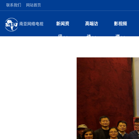
联系我们
网站首页
新闻资
高端访
影视频
南亚网络电视
今日头条
名人访谈
张茂明大使出席“全
微电
“
讯
谈
道
研讨会
风
国际新闻
全球人物
美方暂缓对伊军事打
电视
从
议即可取消开战计
局
雪山为证 丝路有声
视
中国新闻
创业故事
（长江十年行）金
电影
车
纪实
神与长江文化交融
巫
印度马哈拉施特拉邦
日
中
经济新闻
凡人故事
消费火爆出口疲软 
纪录
她
律
加德满都新版交通总
中
困境亟待破局
好评中国丨向实向
扎
马 快速通道军地协
美国促成加沙历史性
环球观察
尼泊尔取消国际藏学
宣传
始
除武装 以色列将逐
专
中
中国政策
尼电动新车市占率全
时政微观察丨以侨
深
深耕中尼友谊 西藏
中
一带一路
2026“一带一路”年
微直
地近八成市场
倒
中
缔结引领边境合作
国际足联：对阿根
“稳”等
巴基斯坦西南部煤矿
为展开调查
持刀闯馆案进入公诉
中
南亚网评
南亚网评｜多重考验
微短
PPA审批持续停滞 
查整改
尼
突发：西藏林芝市墨
泊
共识推进善治
东西问｜强晓云：“
水电投资承压
被俘尼泊尔青年讲述
推
10千米
日本熊本突发强震致
丝路故事
世界从中国两会探
影视资
高质量合作的“黄金
也不愿归国
面停运
青海海南州兴海县接连
南亚网评：邻国外交
尼泊尔政府推出“真
县7个乡镇设施受损
专
图说南亚
2026年尼泊尔世
源在于国家能力赤
接单啦！“世界超市”
75年沧桑蝶变，西
一位百万卢比得主
美军称已完成最新
尔
情合影
意义？
全球华人
全国侨务工作会议在
执政百日舆情多发 
阿富汗尼姆鲁兹“丝
尼泊尔总理巴伦德拉
尼泊尔巴伦政府将分