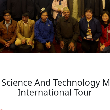
方向
大会开幕
侨胞健康
课程从“试试看”变为“抢着报”
第16届“汉语桥”世界中学生中文比
卷·双脉合流：技艺
者信心
号
投资孟加拉国以帮助它到 2041 年成为发达国家
志愿者：亚运赛场的
尼泊尔赫塔乌达举行大型集会
成锡忠
泊尔赛区比赛在加德满都举行
珍
孟加拉国表示，缅甸必须为罗兴亚人的遣返建立信
中国民族音乐会走进尼泊尔 金钟之星民乐团带来
第十七届“汉语桥” 第四届“汉语秀”
尼泊尔18名大学
耗
《中尼一家亲》微短剧主创首聚 共绘 “一带一路”
Video
南亚网视特别推荐 | 中工国际董事
曲大赛巴西赛区收官：唤起家国
协会第五届“比亚迪杯”篮球比
活动引朝野反思 坚守一中原
“归乡”！今日叩关洛阳，丝路雄
视频：中国援尼医疗队蓝毗尼义诊：
—中国科学家林占熺的“绿色
任和安全
浓郁的中国文化体验(实况3）
赛落幕
款助力相送
友好新篇
沙特阿拉伯与孟加拉国签署合作协议，成立联合商
民网专访
东京奥运会跳高冠
家发改委多维发力护航民营经济
《一周新
一）
道
暖流
“汉语桥”线上团组项目在尼泊尔开始
长篇历史小说《雪
业委员会
会前的奥运会”
2起灾害 致3死21伤 蛇咬、山
卷·双脉合流：技艺
《Jerry on Top》在尼泊尔开拍，父子档首同台引
尼泊尔上马相迪A水电站成功应对今
观众俱
五四”精神主题座谈会在首尔举
确定：朱杨柱、张志远、黎家盈
泊尔沙阿政府激进施政引争议
响到现代文明通道 穿越千年
套餐 为智能经济发展注动力
中国援尼医疗队蓝毗尼义诊：跨国界
巧艺
期待
在一个变暖的世界里，孟加拉国的服装业能“不受
验
议并存
践
气候影响”吗？
视频
甜苹果》加德满都热演 以色
组图：谷地繁花绽放，春意满盈
行稳致远
中国网剧正走向“无时差”触达海外观众
多国使馆携侨界举行清明祭扫活
短视频
低空经济“起飞”保驾护航
群体冲突致1死9伤 局势持续
第三届中尼
管控
华侨刘巧儿评剧社”
制造全球新坐标
2026新
国抗议 尼泊尔多家医院暂停
视频
直播
e Science And Technology 
International Tour