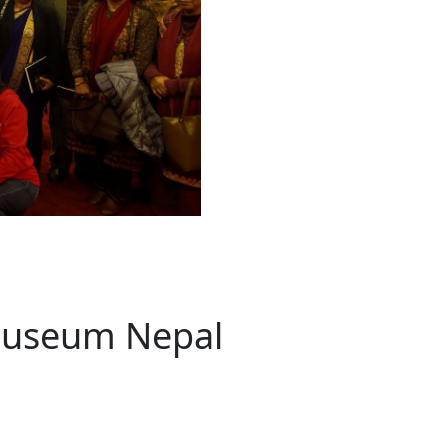
农村的发现
赞讲话（实况）
深化合作
尔代表处）
南亚网视SATV丨《米拉看中国》 第八集：广场舞
8000米之上：一位夏尔巴高山摄影师镜头中的人
赛海外预选赛尼
传承与文明共生 第六章 古道遗
南亚网视《SATV新闻会客厅》专访尼泊尔旅游局
南亚网视 SATV | 遇见环县
从教师到厨师：吉塔在加德满都推广缅甸味道
孟加拉国人被骗赴俄：合法移民沦为俄乌战场“消
选手
“无名英雄”
看世界
南亚网视 SATV |莫迪政府动作不断，对印控克什
中尼建交70周年
照片
(下)
与山
兄弟点红节：尼泊尔手足情深的神圣庆典
局长Mani Raj Lamichhane
尼泊尔赛区选拔
生今日出征大运会：在尼华侨捐
品”
马尔代夫杜拉杜环礁米德岛30吨制冰厂及50吨储
甘肃：探访祁连山——高台马营河大峡谷、小泉丹
长王博接受人
2025年米其林钥匙奖揭晓：不丹三家酒店获殊荣
米尔加强控制，或最终导致印度分裂
台湾乐手牵手大陆剧团 两岸戏腔共鸣
专访喜马拉雅航空总裁周恩永：云端
南亚网视丨百年华诞：绒花（侯艳琪大使）
跨国界的公益
冰设施正式启用
南亚网视 SATV | 环州故城之沙场风云
尼泊尔“疯狂蜂蜜” ：大自然馈赠的野生灵丹妙药
霞
中文志愿者服务博卡拉中尼友谊龙舟赛
军巴希姆：“亚运会就像是奥运
闻综述》
香港卫视南亚网视《一周新闻综述》2023第23期
中尼建交七十周年南亚网
新丝路
南亚网视丨《米拉看中国》第二集 走进中国 认识
从攀登世界之巅到组织巅峰探险：强·达瓦·夏尔巴
乌鸦节：崇敬阎罗使者的传统与象征意义
实施
域天妃：尺尊公主传奇》 第七
南亚网视《SATV新闻会客厅》专访尼泊尔国际电
不丹公务员人工智能技能缺口凸显 亟需开展针对
（总第039期）
视赴青海玉树系列活动报
南亚网视｜成锡忠看世界 俄乌战争会打多久？美
中国
尼泊尔中资企业协会举办第二届“华为杯”篮球赛
与“七峰探险”的传奇
南亚网视丨百年华诞：歌唱祖国（合唱，尼泊尔博
传承与文明共生 第五章 村落藏
影节入围中国影片《巴彦查干》导演复强先生
通讯：尼泊尔费瓦湖上的龙舟赛
年最大洪峰考
性培训
乐部
CCTV-4央视海外观众俱乐部向全球华侨华人拜年
道专题
前高官已经定性，美国想实现三个战略目标
（实况3）
喜马拉雅航空开通拉萨——博克拉航
卡拉华侨人华人协会）
的公益暖流
提哈尔节（灯节）：灯火辉煌与手足情深的节日
了！
香港卫视南亚网视《一周新闻综述》2023第22期
中丝路”再添通道
南亚网视丨《米拉看中国》笫三集：浓情中国 趣
普通市民写给“巴特巴特尼”董事长明·巴杜·古隆的
赛出国际友谊 中国四川龙舟队包揽首届“中尼友谊
直播
俄乌軍事冲突
南亚网视SATV丨基辅多地爆炸：激
（总第038期）
南亚网视｜成锡忠看世界 我的联合国维和行动经
味人生
尼泊尔中资企业协会举办第二届“华为杯”篮球赛
信：您必将再次崛起，而且更加强大
南亚网视丨百年华诞：亲爱的中国我爱你（佳境，
龙舟赛”全部冠军
CCTV-4尼泊尔加德满都观众俱乐部祝全球华侨华
历-经历冲突和政变，确保中国维和人员安全
（实况2）
尼泊尔总理专机出访中国，喜马拉
尼泊尔华侨华人协会推荐）
展示
《欢迎来加德满都过大年》参赛视频 探索秘境尼
成锡忠看世界
南亚网视｜成锡忠看世界 我亲历的
人新年快乐、龙年大吉！
俄乌軍事冲突专题/南亚网视国际丨
香港卫视南亚网视《一周新闻综述》2023第21期
南亚网视丨《米拉看中国》 第四集：大美中国 山
辛哈杜巴宫的故事：从烈焰到重生
中国四川龙舟队包揽首届“中尼友谊龙舟赛”双冠
泊尔
事件一：孟加拉前总统被军人暗杀
署：过去10天超150万乌克兰难民
（总第037期）
南亚网视｜成锡忠看世界 佩洛西行程未包含台
河娇娆（上）
尼泊尔中资企业协会举办第二届“华为杯”篮球赛
喜马拉雅航空荣获国际IOSA认证
媒体峰会
第三届中尼媒体峰会：新中国成立75周年恭贺视
走访慰问在尼联谊企业
南亚网视SATV丨“走访在尼联谊企业
CCTV-4主持人2024新年祝词
湾，两大细节显示，她内心并未彻底放弃访台
（实况1）
频
锟铧农业在尼打造中国式高科技示
《欢迎来加德满都过大年》参赛视频 欢迎到加德
南亚网视｜成锡忠看世界 从安倍晋
俄媒：俄军已掌控乌制空权 俄乌代
香港卫视南亚网视《一周新闻综述》2023第20期
春恭贺片
同庆新岁·共享未来——2026新年祝福视频合辑
2022北京冬奥会
好消息！由南亚网视拍摄制作的尼
满都过春节宣传片
看暗杀工具的演变，枪支最流行却
地
（总第036期）
2024年央视春晚宣传片
南亚网视｜成锡忠看世界 佩洛西今晚抵台？美航
贺北京冬奥视频被中国外交部采用
第三届中尼媒体峰会：我爱你中国
南亚网视SATV丨“走访在尼联谊企业
母快速向台海集结，解放军得用实际行动反制
直播
丝合酒店宝石湖宾馆
南亚网视 SATV | 侯艳琪大使出席
尼泊尔华侨华人协会新年恭贺视频
哥拿巴迪砖业有限公司销售量创新
视频：加德满都大学孔子学院举办龙年春节庆祝活
南亚网视｜成锡忠看世界 斯里兰卡
停火撤军问题暂未谈拢，俄乌一致
香港卫视南亚网视《一周新闻综述》2023第19期
《2023中央广播电视总台春节联欢晚会》01（央
国援尼医疗队颁发感谢状仪式
尼泊尔滑雪健儿备战2022北京冬奥
动
第三届中尼媒体峰会：尼泊尔学生合唱“我爱你中
打算继续向中印寻求信贷支持，中
（总第035期）
视授权南亚网视直播）
回放
【直播回放-10】CEAN“比亚迪杯”篮球赛闭幕式
中共百年华诞
专家：中国共产党百年历程中与侨
国”
尼泊尔中国文化中心新年恭贺视频
南亚网视SATV丨“走访在尼联谊企业
俄媒：俄军已掌控乌制空权 俄乌代
Museum Nepal
南亚网视 SATV | 中国作家雪漠尼
第十三批援尼医疗队 传承中国医疗精
尼泊尔滑雪健儿备战2022北京冬奥
《欢迎来加德满都过大年》短视频参赛作品展播
南亚网视｜成锡忠看世界 巴基斯坦
地
小说精选》新书发布暨座谈交流会
医疗骨干
001号
第三届中尼媒体峰会：祖国颂——庆祝新中国成立
尼泊尔加德满都大学孔子学院新年恭贺视频
频发，如何破局？中方应助巴方提
【直播回放-11】CEAN“比亚迪杯”篮球赛闭幕式
中国共产党百年华诞的世界期待
75周年
闪光时间｜冬奥燃起冰雪热
“狮”书共舞，未来可期——尼文版
南亚网视SATV丨“走访在尼联谊企业
新希望尼泊尔农业经济有限公司新年恭贺视频
南亚网视｜成锡忠看世界 俄乌冲突
【直播回放-7】CEAN“比亚迪杯”篮球赛 冠亚军决
南亚网络电视丨尼泊尔华侨华人协
选》在尼泊尔捐赠活动
深耕尼泊尔市场为尼民众致富带来“新
第三届中尼媒体峰会：歌曲《天佑中华》
国一邻邦濒临崩溃，幕后推手浮出
北京2022年冬奥会和冬残奥会安全
赛（安徽开源队VS中国电建队）
共产党建党100周年王冰洁独唱《
次会议召集加强场馆安保团队建设
南亚网视 SATV |丝合酒店宝石湖
南亚网视SATV丨“走访在尼联谊企业
交通安全隐患