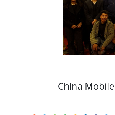
时代侨务工作指明
2026世界人工智能
政、坚守法治善治
域交通与经济
中文日益受各国重视 
会议 着力提振投资
放平衡外交积极信
社会新闻
化解局部紧张局势 
呼吁社会和谐团结
“水立方杯”中文歌
南亚网视丨中资企业
南亚网评丨纵容分裂
天山驼队3000公里
一株菌草跨越山海—
财经·三里河
倾听民企心声，国
共鸣 展现文化认同
赛精彩摄影集锦（
则才是尼国长久正
关上演古今对话
丝路”实践
尼泊尔24小时连发4
体滑坡为主要灾害
在韩留学人员传承“
神舟二十三号乘组
新政百日观察：尼
丝绸之路：从驼铃再
三大运营商推出词元
办
高效变革与程序争
的连接与当下的实
尼泊尔互动儿童剧《
加德满都春日盛景
法治护航民营经济
彩启迪多元视角
华夏英烈永铭心: 
动 缅怀海外烈士
低空安全司亮相，为
尼泊尔孙萨里县爆发
紧张 当地延长宵禁
泰国清迈成立“华人
一张圆桌映照中国
医护人员遇袭引发全
非紧急医疗服务
China Mobil