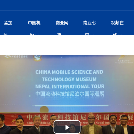
孟加
中国机
南亚网
南亚七
视频在
球多极化下的中国和南亚”国际
影
中国电影节”在尼泊尔首都加德满都正式开幕 《大
孟加拉头条
微电影《一缕阳光》
中国驻尼使馆
孟加拉国东南部暴雨引发洪灾滑坡 44人遇难超百
文化﹒艺术
尼泊尔雨季将至灾害风险攀升 中使
印度新闻
喜马拉雅地缘博弈
视频
拉
构
事
国
线
杀》导演兼编剧张琪接受南亚网视专访
万人受困 救援受阻
疫重要提醒
响1962年中印边
击 特朗普：美伊尽快达成协
剧
“拆改”到“经营”：中国城市更新如何在存量中破
华侨华人
22集电视剧《山海情》尼语版 第二十二集
中国文化中心
芒果促进中孟贸易关系
娱乐﹒体育
“我和中国的故事——庆祝尼泊尔中
尼泊尔新闻
特朗普为世界杯冠
新尼
深汕微电影《新生活》
划
？
立十周年”征文系列之一：中国是我
——南亚网视上线运营六周年
频丨探秘富贵车业掌舵人巫兴贵的非凡之路
孟加拉国暴发数十年来最严重麻疹疫情 死亡儿童
张茂明大使拜会尼泊尔联邦院新任副
甘肃庆阳二十一载“
沙水拍云崖暖：云南推动长征精
院
轮载初心 实干赴征程——探秘富贵车业掌舵人
旅游文化
中资企业协会
乔治亚·马洛尼抱怨孟加拉国出售劳工签证
生活﹒健康
华为深耕尼泊尔二十余年：以人才培养
巴基斯坦新闻
南亚网视《中尼一
开心
22集电视剧《山海情》尼语版 第二十一集
超过500人
孟加拉国智库学者访华团一行访问南亚研究所
奔赴
2026世界杯各大
微电影《东方梦》
共生
兴贵的非凡之路
展，共筑数字未来
事
2
一建筑倒塌 已致9人死亡
本搅局南海，日学者警告：日本正图谋南下将菲
“我和中国的故事——庆祝尼泊尔中
班牙包揽三大重磅
尼建交70周年系列报道十三丨南亚网视专访尼
张茂明大使拜会尼泊尔内政部长阿亚
尼泊尔数字经济陷入单向发展
片
的柜台 她的世界
娱乐体育
纪录片丨喜马拉雅情缘系列之北大的奥妮卡
华侨华人协会
巴基斯坦世界最佳保龄球阵容：阿夫里迪
本网原创
香港职业生涯协会访尼：聚焦“一带一
孟加拉国新闻
长篇历史小说《雪
新旅
宾打造成桥头堡
“如果我没有戒酒，我就不可能成为一名作家”
立十周年”征文
规待内阁审批 地铁BRT齐上
友好论坛主席高亮先生
22集电视剧《山海情》尼语版 第二十集
孟加拉国宣布2月举行议会选举 为去年政治动荡后
“中国正在帮助孟加拉国实现梦想”（共创繁荣发展
散记丨八载风雪归
微电影《少年突击队》
业故事
卷·双脉合流：技艺
新向优向绿，中国经济一路向前
根异国，仁心不改--专访尼泊尔华侨友好医院创
南亚网视“2026年新年恭贺视频”免
全球首个！马尔代夫
调卡壳
裁军协议 哈马斯同意全面解
首次全国投票
新时代）
中国动画产业，从“
外交部发言人就尼泊尔联邦议会众议
研究会研讨会 重申坚持一个
片
生活健康
定制专属纸巾，助力品牌形象升级｜A.B.C.paper
加大孔子学院
港媒：榴莲成为中国年轻消费者时尚选择
中国驻尼使馆
第25届“汉语桥”世界大学生中文比
斯里兰卡新闻
巧
本网
人夏琛琛
纪录片丨喜马拉雅情缘系列之博克拉的“中江表哥”
孟加拉国世界杯任务开始
向在尼中资机构及企业）
步撤军
访尼人权委员会委员比肯·K·达瓦迪莉莉·塔帕：
北京希望吸引更多孟加拉国游客来中国旅游
铭记历史守望和平｜“我的南京”主题
尼建交70周年系列报道十二丨南亚网视专访尼
22集电视剧《山海情》尼语版 第十九集
问
尼泊尔廓尔喀乡村
微电影《我们的答案》
尼泊尔定制服务
选赛圆满落幕
球第二 中国新能源车垄断当
尼泊尔蓝毗尼首届“国际和平节”活动
为桥，同心筑梦
度复盘国家治理危机：政策脱离民生 粗暴执法
中国文化中心隆重开幕
生死时速！毒蛇完成
阿里代表团访尼圆满收官 友城
文化教育协会会长哈利仕博士
孟加拉国调整进口政策，服装制造商预计出口额将
王炯会见孟加拉国北达卡市市长阿提库·伊斯拉姆
织
享年101岁，全球
度候选汉字发布 包括“睦”“联”
播
人物访谈
特大孔子学院
国家电投五凌电力控股的孟加拉国首个综合智慧能
成都大运会
特里布文大学孔子学院作品 荣获 “最・
马尔代夫新闻
（成都大运会）外
新闻会
达卡周六早上空气质量中等
长篇历史小说《雪
逼民众走向极端
国藏族创业者在尼泊尔的咖啡梦想
纪录片丨喜马拉雅情缘系列之尼泊尔“老广”杰克
穆斯塔菲兹在上一场比赛中创保龄球胜利纪录
中铁二局尼泊尔军方公路十标项目部
开启发展新篇
廷足协在世界杯上的违规违纪行
额外增加50亿美元
孟加拉旅游产业现状
22集电视剧《山海情》尼语版 第十八集
张茂明大使拜会尼泊尔外秘拉伊
源项目开工
频征集活动特等奖
证中国发展奇迹
爆炸致34名矿工死亡
尼泊尔锐达股份有限公司——合成轻钢树脂瓦
“汉语桥”尼泊尔赛区决赛圆满落幕，
卷·双脉合流：技艺
激情 篝火欢歌庆元旦
尼泊尔首届“中国新年”系列庆祝活动
阶段 外交部再次敦促日方彻
柏林中国文化中心举办诗歌诵读会《
英媒：不要把童年创
尼建交70周年系列报道十一丨南亚网视专访尼
奇葩的孟加拉：女性执政，性交易却合法化，工人
千年典籍赋能中尼
“苏超”冠军奖杯，
接踵而至 巴伦政府亟需凝聚
剧
视频新闻
20集微短剧《爱在加德满都》第2集
援尼医疗队
嫦娥六号暴雨中起飞，诠释嫦娥奔月之美！
杭州亚运会
中国援尼医疗队协调捐赠新车 助力
不丹新闻
境外媒体：杭州亚
中国甘
莎摘得桂冠
巧
尼泊尔281个水电项目遇阻 万亿
“Vinnata”品牌开启征程
泊尔新锐政坛女性高塔姆履职百日谈：大刀阔斧
纪录片丨喜马拉雅情缘系列之幸福的“中间人”
谢哈布丁当选孟加拉国新任总统
天》
脱县发生4.6级地震 震源深度
尔华人华侨协会 促统会 会长
孟加拉国登革热死亡病例升至283例，专家预警11
每天流汗又流血
卡拉姆·阿里90 岁高龄仍不戴眼镜看报纸
《佛国记》于蓝毗
院提升服务能力
中国—中亚精神”如何照亮区域
历史首次！孟加拉帕德玛大桥铁路连接线传来好消
第23届“汉语桥”世界大学生中文比
大运会给成都市民
俄乌战场经历 坦言宁愿返俄
穆萨货运双线开通！响应全球，携手开启新篇章
司法改革 深耕青年政治传承
南航与文旅机构共庆中国旅游日，深
青海省玉树藏族自治州商务考察团到
多人受伤 列车脱轨、交通全
月后仍处高风险期
冬天，真不建议你
寻发展确定性
讯
图说孟加拉
续集热潮席卷尼泊尔影坛：是故事延续还是单纯逐
中国在尼企业
专访：世界贸易组织官员关注孟加拉国脱离最不发
拉萨⇌加德满都直飞航班每周一班
百年
时代”？
20集微短剧《爱在加德满都》第1集
息
南亚网视祝大家新年快乐：砥砺前行，再创辉煌！
区）决赛圆满落幕
第24届“汉语桥”尼泊尔赛区决赛收官
长篇历史小说《雪
孟加拉国第一座现代化大型污水处理厂竣工 中
作
发生5.7级、5.8级地震 全
纪录片丨喜马拉雅情缘系列之弄堂里的尼泊尔餐厅
12月28日孟加拉国首条轻轨正式开通
斯里兰卡中国文化中心图书馆正式对
胖）
潮评丨“史上最好的
利？
达国家平稳过渡
反复陷入僵局 尼泊尔困局根
援尼医疗队首批中医设备及"侨胞药箱
庆山夺冠
卷·双脉合流：技艺
成都大运会｜尼泊
实账单百万富翁计划” 每日诞生
南亚网视新闻会客厅片头
方：“一带一路”倡议造福伙伴国又一例证
 暂无人员伤亡
访丨塞中经贸合作迈向产业链深度融合——访塞
尼泊尔武术运动员今日启程赴中国湖
“心向远方”？
界小姐冠军出炉 新晋佳丽同台温
米拉看
字
义乌“焕新”开市
诊疗中心服务能力温情双升级
藏发展之路为何具有世界借鉴
孟加拉国的能源计划因燃料危机而面临天然气困境
视频：尼泊尔层峦叠嶂的朱加尔雪山
第22届“汉语桥”世界大学生中文比
巧
看大熊猫
一轮对伊朗的打击行动
维亚工商会主席查代日
绿茵驰骋展英姿 白衣守护践仁心—
赛前强化训练和交流学习
喜马拉雅航空开通拉萨-加德满都直
重举行
加大孔院举办“儒韵华彩”文化周 开
异域味蕾碰撞 瞬间穿越故乡——汉源餐厅
尼泊尔纪录片《从零到8848》亚特兰大首映 聚焦
“中国正在帮助孟加拉国实现梦想”
孟加拉国反对派不参加下届大选
中尼友谊足球赛
印度代表队奖牌数
京召开 习近平重要指示为新
娱乐
Play
尼泊尔各界呼吁理性看待施
绸之路桥”完工 投入使用提升区
河北第16批援尼医疗队加德满都义
李尚福会见孟加拉国海军参谋长
视频 | 美丽的村庄“多拉乐加特”
新篇章
长篇历史小说《雪
成都大运会：尼泊
·沙阿主持召开资本市场高层
别会见中印两国驻尼大使 释
最短登顶路线与气候议题
喜马拉雅航空正式复航重庆=加德满