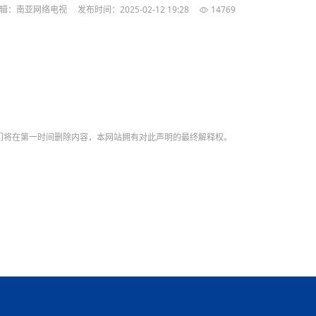
【直播回放-8】CEAN“比亚迪杯”篮球赛 冠亚军决
南亚网络电视丨尼泊尔华侨华人协
辑：南亚网络电视
发布时间：2025-02-12 19:28
14769
走访红狮希望 恰逢企业为员工生日
赛（安徽开源队VS中国电建队）
共产党建党100周年大合唱《我爱
尼泊尔丝合酒店宝石湖宾馆今日开
【直播回放-9】CEAN“比亚迪杯”篮球赛闭幕式
尼泊尔中资企业协会、华侨华人协
泊尔报纸发表建党百年专版
们将在第一时间删除内容，本网站拥有对此声明的最终解释权。